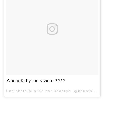
Grâce Kelly est vivante????
Une photo publiée par Baadree (@bouhfour) le
16 