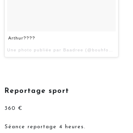
Arthur????
Une photo publiée par Baadree (@bouhfour) le
16 
Reportage sport
360 €
Séance reportage 4 heures.